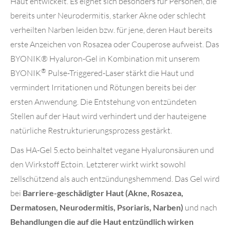
Haut entwickelt. Es eignet sich besonders für Personen, die
bereits unter Neurodermitis, starker Akne oder schlecht
verheilten Narben leiden bzw. für jene, deren Haut bereits
erste Anzeichen von Rosazea oder Couperose aufweist. Das
BYONIK
®
Hyaluron-Gel
in Kombination mit unserem
®
BYONIK
Pulse-Triggered-Laser stärkt die Haut und
vermindert Irritationen und Rötungen bereits bei der
ersten Anwendung. Die Entstehung von entzündeten
Stellen auf der Haut wird verhindert und der hauteigene
natürliche Restrukturierungsprozess gestärkt.
Das HA-Gel 5.ecto beinhaltet vegane Hyaluronsäuren und
den Wirkstoff Ectoin. Letzterer wirkt wirkt sowohl
zellschützend als auch entzündungshemmend. Das Gel wird
bei
Barriere-geschädigter Haut (Akne, Rosazea,
Dermatosen, Neurodermitis, Psoriaris, Narben)
und nach
Behandlungen die auf die Haut entzündlich wirken