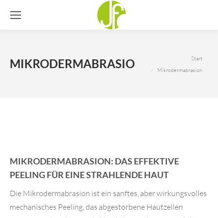
Sie befinden sich hier:
Start
MIKRODERMABRASION
Mikrodermabrasion
MIKRODERMABRASION: DAS EFFEKTIVE
PEELING FÜR EINE STRAHLENDE HAUT
Die Mikrodermabrasion ist ein sanftes, aber wirkungsvolles
mechanisches Peeling, das abgestorbene Hautzellen