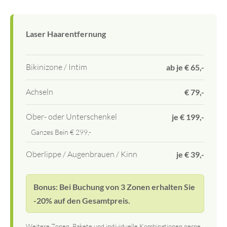
Laser Haarentfernung
Bikinizone / Intim
ab je € 65,-
Achseln
€ 79,-
Ober- oder Unterschenkel
je € 199,-
Ganzes Bein € 299,-
Oberlippe / Augenbrauen / Kinn
je € 39,-
Bonus: Bei Buchung von 3 Zonen erhalten Sie
-20% auf den Gesamtpreis.
Weitere Zonen, Pakete und individuelle Kombinationen gerne