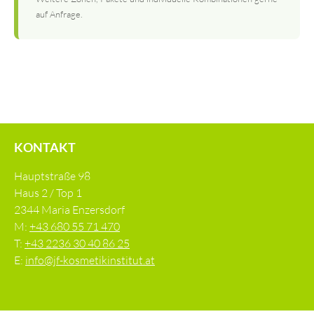
auf Anfrage.
KONTAKT
Hauptstraße 98
Haus 2 / Top 1
2344 Maria Enzersdorf
M:
+43 680 55 71 470
T:
+43 2236 30 40 86 25
E:
info@jf-kosmetikinstitut.at