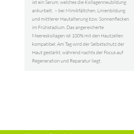
ist ein Serum, welches die Kollagenneubildung
ankurbelt. – bei Mimikfältchen, Linienbildung
und mittlerer Hautalterung bzw. Sonnenflecken
im Frühstadium. Das angereicherte
Meereskollagen ist 100% mit den Hautzellen
kompatibel. Am Tag wird der Selbstschutz der
Haut gestärkt, während nachts der Focus auf
Regeneration und Reparatur liegt.
KONTAKT
Hauptstraße 98
Haus 2 / Top 1