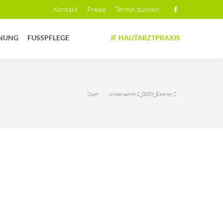
Kontakt
Preise
Termin buchen
Facebook
page
NUNG
FUSSPFLEGE
JF HAUTARZTPRAXIS
opens
in
new
window
Sie befinden sich hier:
Start
Unbenannt-1_0009_Ebene-2