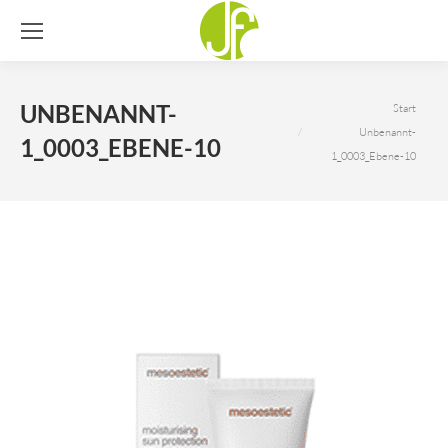
Sie befinden sich hier:
UNBENANNT-
Start
Unbenannt-
1_0003_EBENE-10
1_0003_Ebene-10