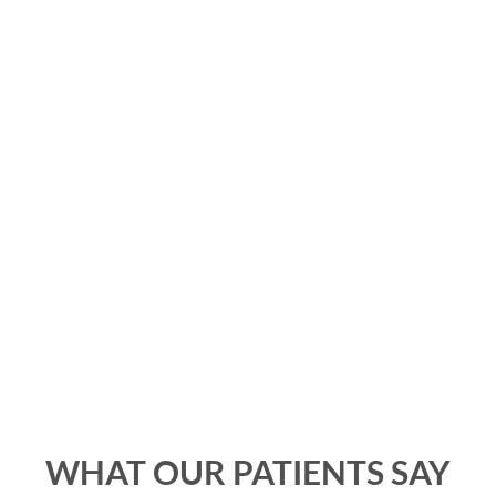
tellus, luctus nec kesa ,
 sit amet, sollicitudin vitae
WHAT OUR PATIENTS SAY