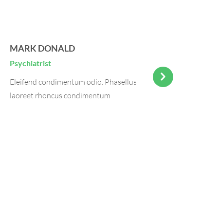
MARK DONALD
JAME
Psychiatrist
Psychia
Eleifend condimentum odio. Phasellus
Pellent
laoreet rhoncus condimentum
maximus