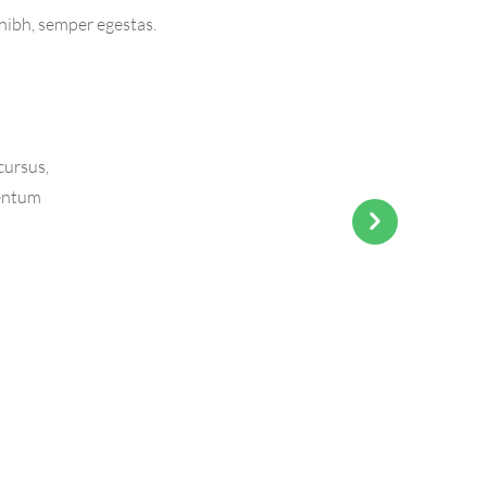
 nibh, semper egestas.
cursus,
mentum