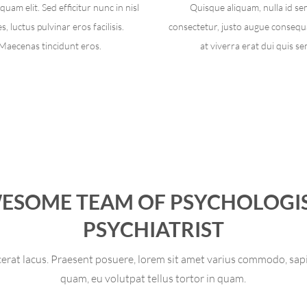
uam elit. Sed efficitur nunc in nisl
Quisque aliquam, nulla id s
s, luctus pulvinar eros facilisis.
consectetur, justo augue consequ
Maecenas tincidunt eros.
at viverra erat dui quis se
ESOME TEAM OF PSYCHOLOGI
PSYCHIATRIST
rat lacus. Praesent posuere, lorem sit amet varius commodo, sap
quam, eu volutpat tellus tortor in quam.