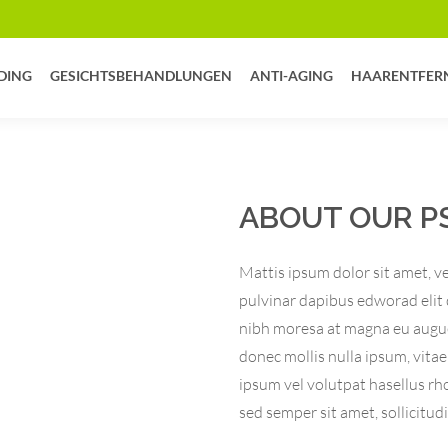
DING
GESICHTSBEHANDLUNGEN
ANTI-AGING
HAARENTFER
ABOUT OUR P
Mattis ipsum dolor sit amet, ves
pulvinar dapibus edworad elit q
nibh moresa at magna eu augu
donec mollis nulla ipsum, vitae
ipsum vel volutpat hasellus rho
sed semper sit amet, sollicitudi