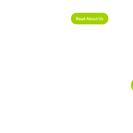
Read About Us
ERAPY
t tellus, luctus nec kesa , pulvinar dapibus edworad elit quam,
oresa at magna eu augue semper.