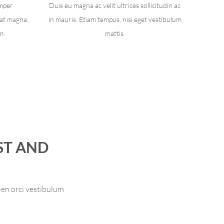
emper
Duis eu magna ac velit ultrices sollicitudin ac
at magna,
in mauris. Etiam tempus, nisi eget vestibulum
m.
mattis.
ST AND
ien orci vestibulum