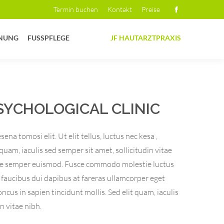
Termin buchen
Kontakt
Preise
Facebook
page
NUNG
FUSSPFLEGE
JF HAUTARZTPRAXIS
opens
in
new
window
SYCHOLOGICAL CLINIC
ena tomosi elit. Ut elit tellus, luctus nec kesa ,
uam, iaculis sed semper sit amet, sollicitudin vitae
e semper euismod. Fusce commodo molestie luctus
 faucibus dui dapibus at fareras ullamcorper eget
ncus in sapien tincidunt mollis. Sed elit quam, iaculis
n vitae nibh.