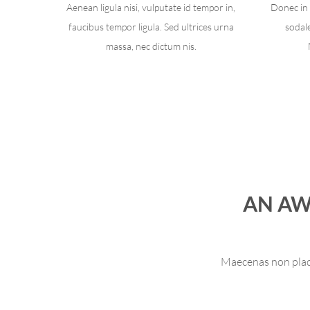
Aenean ligula nisi, vulputate id tempor in,
Donec in q
faucibus tempor ligula. Sed ultrices urna
sodale
massa, nec dictum nis.
AN AW
Maecenas non place