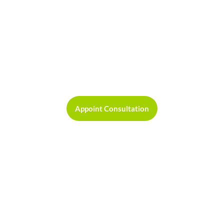
READY TO GET STARTED?
rem ipsum sit amet, vesena tomosi elit. Ut elit tellus, luctus nec k
iaculis sed semper sit amet, sollicitudin vitae nibh moresa at ma
Appoint Consultation