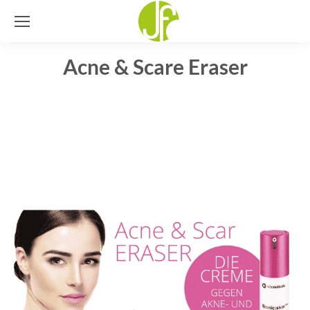
Acne & Scare Eraser
Sie befinden sich hier: