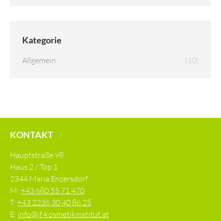
Kategorie
Allgemein
(10)
KONTAKT
Hauptstraße 98
Haus 2 / Top 1
2344 Maria Enzersdorf
M:
+43 680 55 71 470
T:
+43 2236 30 40 86 25
E:
info@jf-kosmetikinstitut.at